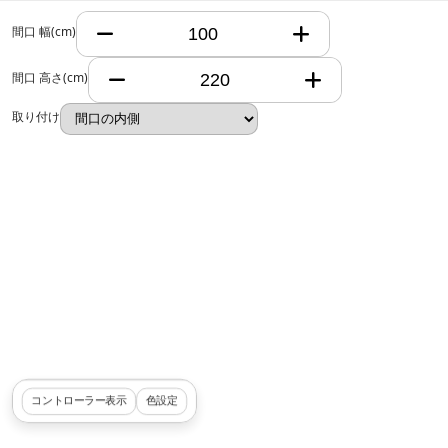
間口 幅(cm)
間口 高さ(cm)
取り付け
コントローラー表示
色設定