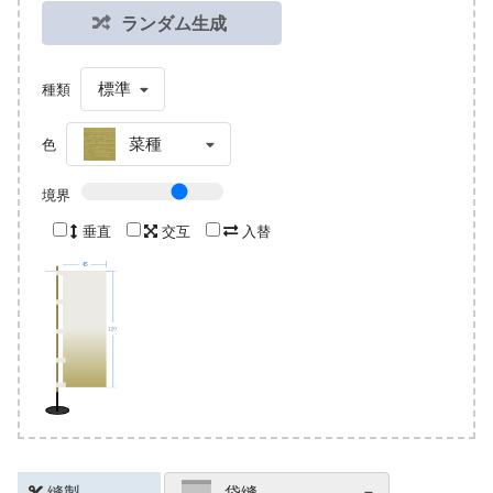
ランダム生成
標準
種類
菜種
色
境界
垂直
交互
入替
縫製