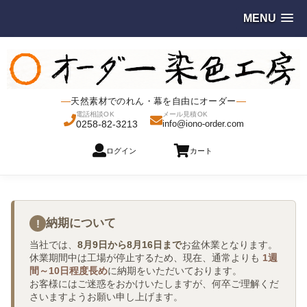
MENU
天然素材でのれん・幕を自由にオーダー
電話相談OK
メール見積OK
0258-82-3213
info@iono-order.com
ログイン
カート
納期について
!
当社では、
8月9日から8月16日まで
お盆休業となります。
休業期間中は工場が停止するため、現在、通常よりも
1週
間～10日程度長め
に納期をいただいております。
お客様にはご迷惑をおかけいたしますが、何卒ご理解くだ
さいますようお願い申し上げます。