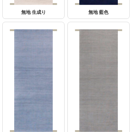
無地 生成り
無地 藍色