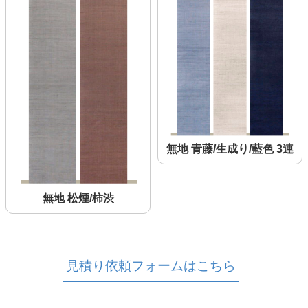
無地 青藤/生成り/藍色 3連
無地 松煙/柿渋
見積り依頼フォームはこちら