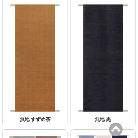
無地 すずめ茶
無地 黒