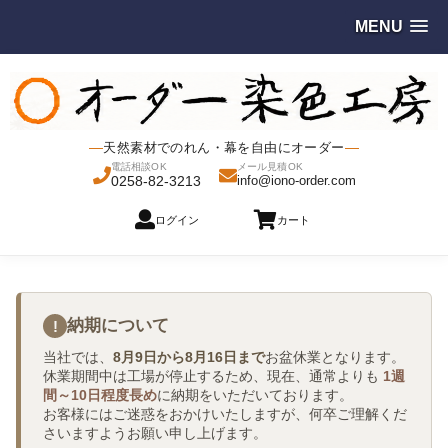
MENU
天然素材でのれん・幕を自由にオーダー
電話相談OK
メール見積OK
0258-82-3213
info@iono-order.com
ログイン
カート
納期について
!
当社では、
8月9日から8月16日まで
お盆休業となります。
休業期間中は工場が停止するため、現在、通常よりも
1週
間～10日程度長め
に納期をいただいております。
お客様にはご迷惑をおかけいたしますが、何卒ご理解くだ
さいますようお願い申し上げます。