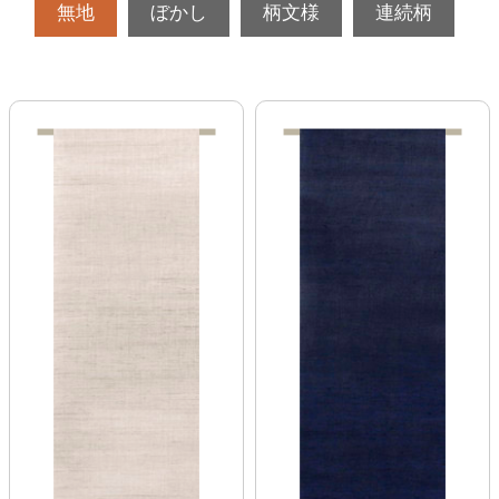
無地
ぼかし
柄文様
連続柄