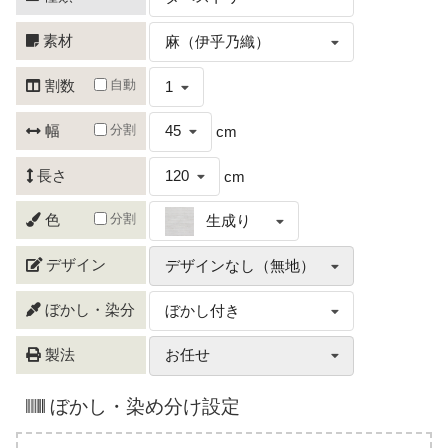
素材
麻（伊乎乃織）
自動
割数
1
分割
幅
45
cm
長さ
120
cm
分割
色
生成り
デザイン
デザインなし（無地）
ぼかし・染分
ぼかし付き
製法
お任せ
ぼかし・染め分け設定