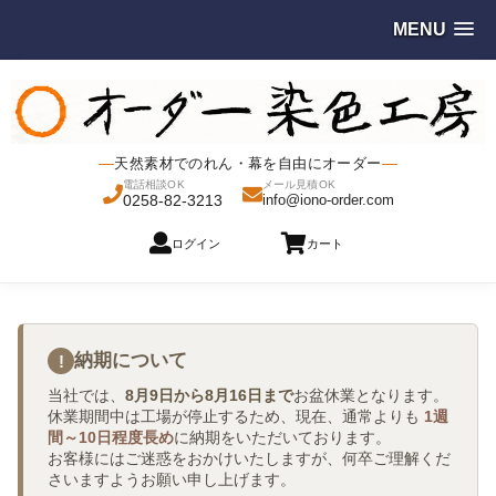
MENU
天然素材でのれん・幕を自由にオーダー
電話相談OK
メール見積OK
0258-82-3213
info@iono-order.com
ログイン
カート
納期について
!
当社では、
8月9日から8月16日まで
お盆休業となります。
休業期間中は工場が停止するため、現在、通常よりも
1週
間～10日程度長め
に納期をいただいております。
お客様にはご迷惑をおかけいたしますが、何卒ご理解くだ
さいますようお願い申し上げます。