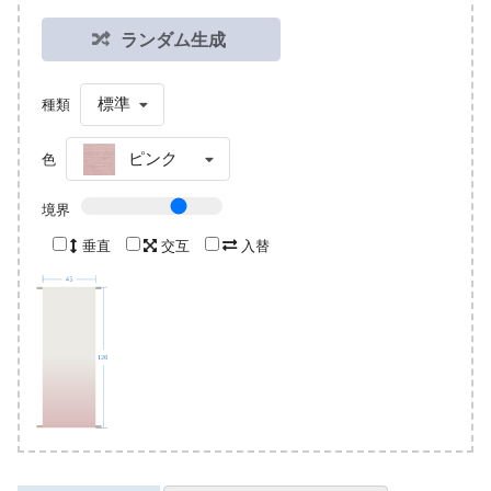
ランダム生成
標準
種類
ピンク
色
境界
垂直
交互
入替