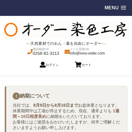
MENU
天然素材でのれん・幕を自由にオーダー
電話相談OK
メール見積OK
0258-82-3213
info@iono-order.com
ログイン
カート
納期について
!
当社では、
8月9日から8月16日まで
お盆休業となります。
休業期間中は工場が停止するため、現在、通常よりも
1週
間～10日程度長め
に納期をいただいております。
お客様にはご迷惑をおかけいたしますが、何卒ご理解くだ
さいますようお願い申し上げます。