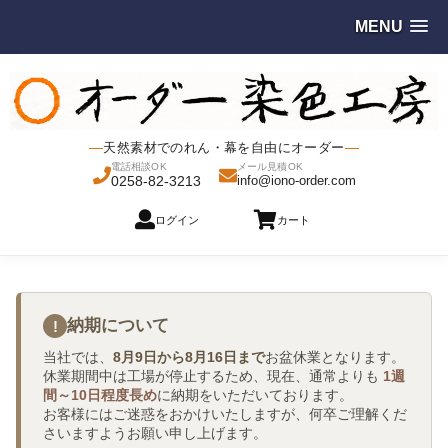
MENU
天然素材でのれん・幕を自由にオーダー
電話相談OK
メール見積OK
0258-82-3213
info@iono-order.com
ログイン
カート
納期について
!
当社では、
8月9日から8月16日まで
お盆休業となります。
休業期間中は工場が停止するため、現在、通常よりも
1週
間～10日程度長め
に納期をいただいております。
お客様にはご迷惑をおかけいたしますが、何卒ご理解くだ
さいますようお願い申し上げます。