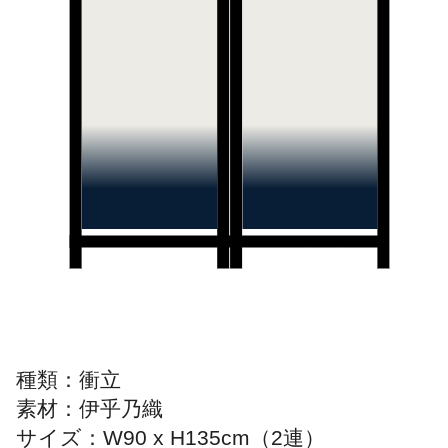
種類：衝立
素材：伊乎乃織
サイズ：W90 x H135cm（2連）