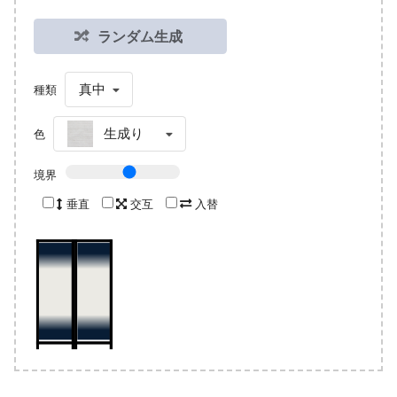
ランダム生成
真中
種類
生成り
色
境界
垂直
交互
入替