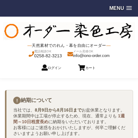
MENU
天然素材でのれん・幕を自由にオーダー
電話相談OK
メール見積OK
0258-82-3213
info@iono-order.com
ログイン
カート
納期について
!
当社では、
8月9日から8月16日まで
お盆休業となります。
休業期間中は工場が停止するため、現在、通常よりも
1週
間～10日程度長め
に納期をいただいております。
お客様にはご迷惑をおかけいたしますが、何卒ご理解くだ
さいますようお願い申し上げます。