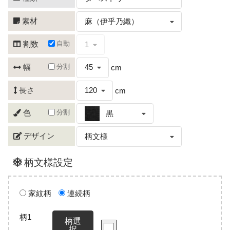
素材
麻（伊乎乃織）
自動
割数
1
分割
幅
45
cm
長さ
120
cm
分割
色
黒
デザイン
柄文様
柄文様設定
家紋柄
連続柄
柄1
柄選
択