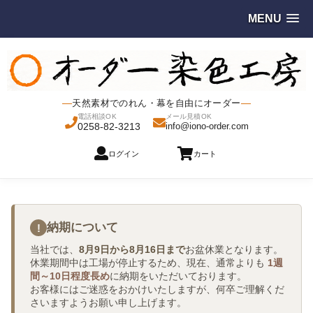
MENU
天然素材でのれん・幕を自由にオーダー
電話相談OK
メール見積OK
0258-82-3213
info@iono-order.com
ログイン
カート
納期について
!
当社では、
8月9日から8月16日まで
お盆休業となります。
休業期間中は工場が停止するため、現在、通常よりも
1週
間～10日程度長め
に納期をいただいております。
お客様にはご迷惑をおかけいたしますが、何卒ご理解くだ
さいますようお願い申し上げます。