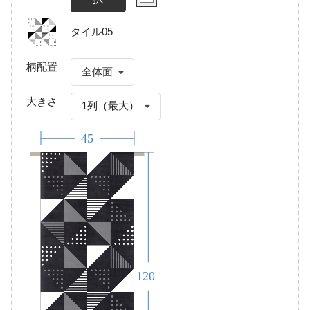
タイル05
柄配置
全体面
大きさ
1列（最大）