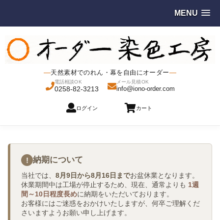
MENU
天然素材でのれん・幕を自由にオーダー
電話相談OK
メール見積OK
0258-82-3213
info@iono-order.com
ログイン
カート
納期について
!
当社では、
8月9日から8月16日まで
お盆休業となります。
休業期間中は工場が停止するため、現在、通常よりも
1週
間～10日程度長め
に納期をいただいております。
お客様にはご迷惑をおかけいたしますが、何卒ご理解くだ
さいますようお願い申し上げます。