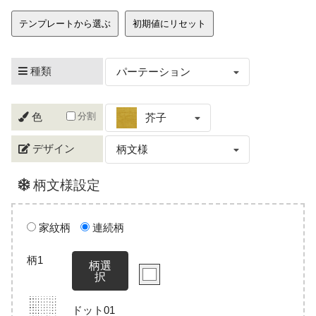
テンプレートから選ぶ
初期値にリセット
種類
パーテーション
分割
色
芥子
デザイン
柄文様
柄文様設定
家紋柄
連続柄
柄1
柄選
択
ドット01