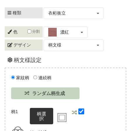
種類
衣桁衝立
分割
色
濃紅
デザイン
柄文様
柄文様設定
家紋柄
連続柄
ランダム柄生成
柄1
柄選
択