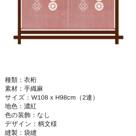
種類：衣桁
素材：手織麻
サイズ：W108 x H98cm（2連）
地色：濃紅
色の装飾：なし
デザイン：柄文様
縫製：袋縫