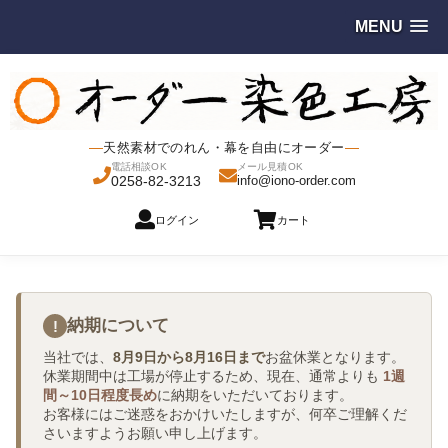
MENU
天然素材でのれん・幕を自由にオーダー
電話相談OK
メール見積OK
0258-82-3213
info@iono-order.com
ログイン
カート
納期について
!
当社では、
8月9日から8月16日まで
お盆休業となります。
休業期間中は工場が停止するため、現在、通常よりも
1週
間～10日程度長め
に納期をいただいております。
お客様にはご迷惑をおかけいたしますが、何卒ご理解くだ
さいますようお願い申し上げます。