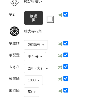
結び輪違い
柄2
柄選
択
徳大寺花角
柄並び
2柄隔列
柄配置
中半分
大きさ
2列（大）
横間隔
1000
縦間隔
50