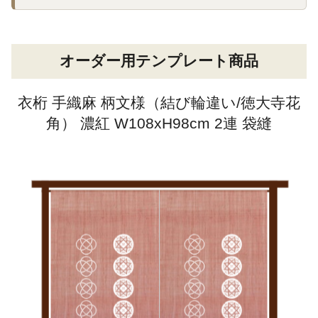
オーダー用テンプレート商品
衣桁 手織麻 柄文様（結び輪違い/徳大寺花
角） 濃紅 W108xH98cm 2連 袋縫