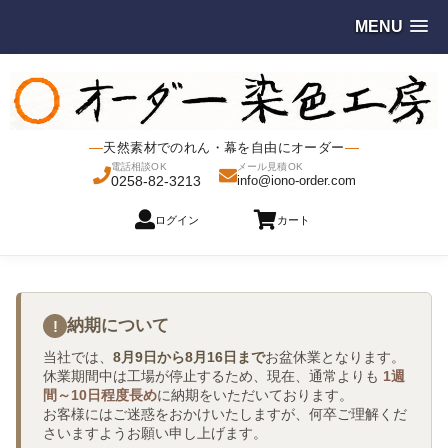
MENU
天然素材でのれん・幕を自由にオーダー
電話相談OK
メール見積OK
0258-82-3213
info@iono-order.com
ログイン
カート
納期について
!
当社では、
8月9日から8月16日まで
お盆休業となります。
休業期間中は工場が停止するため、現在、通常よりも
1週
間～10日程度長め
に納期をいただいております。
お客様にはご迷惑をおかけいたしますが、何卒ご理解くだ
さいますようお願い申し上げます。