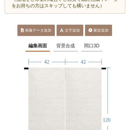
をお持ちの方はスキップしても構いません）
画像データ追加
文字追加
家紋追加
編集画面
背景合成
間口3D