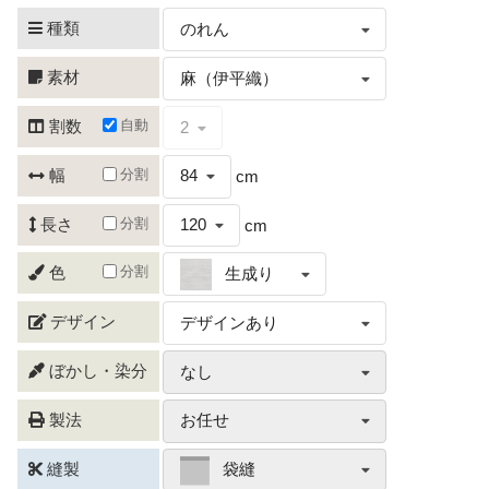
種類
のれん
素材
麻（伊平織）
自動
割数
2
分割
幅
84
cm
分割
長さ
120
cm
分割
色
生成り
デザイン
デザインあり
ぼかし・染分
なし
製法
お任せ
縫製
袋縫