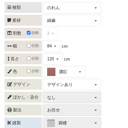
種類
のれん
素材
綿麻
自動
割数
2
分割
幅
84
cm
分割
長さ
120
cm
分割
色
濃紅
デザイン
デザインあり
ぼかし・染分
なし
製法
お任せ
縫製
袋縫