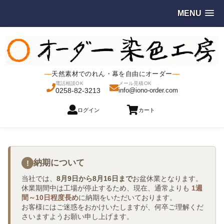
MENU
天然素材でのれん・幕を自由にオーダー
電話相談OK
メール見積OK
0258-82-3213
info@iono-order.com
ログイン
カート
納期について
!
当社では、
8月9日から8月16日まで
お盆休業となります。
休業期間中は工場が停止するため、現在、通常よりも
1週
間～10日程度長め
に納期をいただいております。
お客様にはご迷惑をおかけいたしますが、何卒ご理解くだ
さいますようお願い申し上げます。