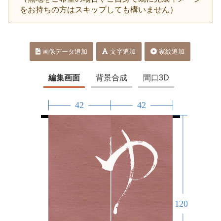
をお持ちの方はスキップしても構いません）
画像データ追加
文字追加
家紋追加
編集画面
背景合成
間口3D