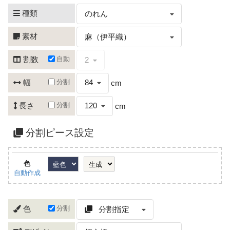
種類
のれん
素材
麻（伊平織）
自動
割数
2
分割
幅
84
cm
分割
長さ
120
cm
分割ピース設定
色
自動作成
分割
色
分割指定