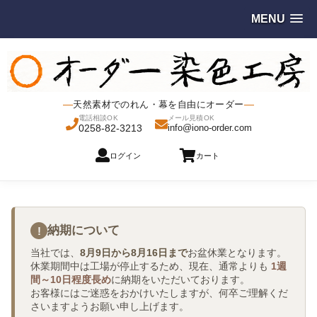
MENU
天然素材でのれん・幕を自由にオーダー
電話相談OK
メール見積OK
0258-82-3213
info@iono-order.com
ログイン
カート
納期について
!
当社では、
8月9日から8月16日まで
お盆休業となります。
休業期間中は工場が停止するため、現在、通常よりも
1週
間～10日程度長め
に納期をいただいております。
お客様にはご迷惑をおかけいたしますが、何卒ご理解くだ
さいますようお願い申し上げます。