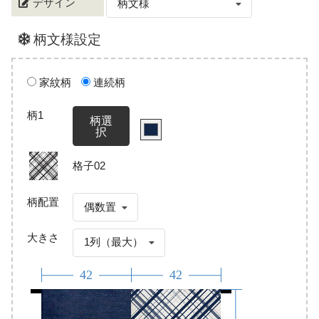
デザイン
柄文様
柄文様設定
家紋柄
連続柄
柄1
柄選
択
格子02
柄配置
偶数置
大きさ
1列（最大）