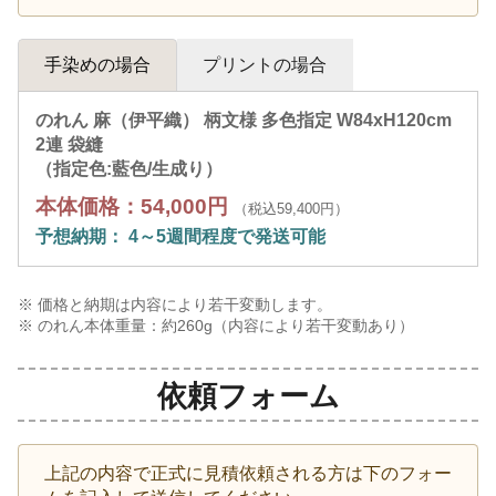
手染めの場合
プリントの場合
のれん 麻（伊平織） 柄文様 多色指定 W84xH120cm
2連 袋縫
（指定色:藍色/生成り）
本体価格：54,000円
（税込59,400円）
予想納期： 4～5週間程度で発送可能
※ 価格と納期は内容により若干変動します。
※ のれん本体重量：約
260
g（内容により若干変動あり）
依頼フォーム
上記の内容で正式に見積依頼される方は下のフォー