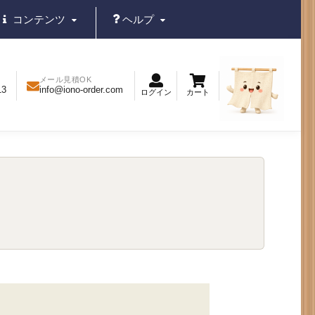
コンテンツ
ヘルプ
メール見積OK
13
info@iono-order.com
ログイン
カート