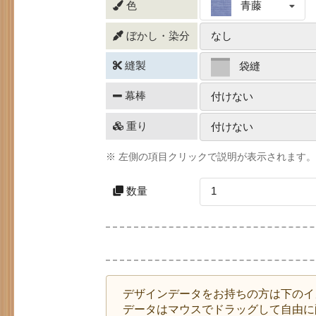
色
青藤
ぼかし・染分
なし
縫製
袋縫
幕棒
付けない
重り
付けない
※ 左側の項目クリックで説明が表示されます
数量
1
デザインデータをお持ちの方は下のイ
データはマウスでドラッグして自由に