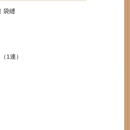
連 袋縫
m（1連）