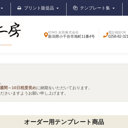
プリント販促品
テンプレート集
IONO 水田株式会社
電話相談OK
新潟県小千谷市旭町11番4号
0258-82-32
ー
。
1週間～10日程度長め
に納期をいただいております。
くださいますようお願い申し上げます。
オーダー用テンプレート商品