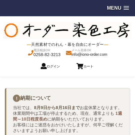
MENU
天然素材でのれん・幕を自由にオーダー
電話相談OK
メール見積OK
0258-82-3213
info@iono-order.com
ログイン
カート
納期について
!
当社では、
8月9日から8月16日まで
お盆休業となります。
休業期間中は工場が停止するため、現在、通常よりも
1週
間～10日程度長め
に納期をいただいております。
お客様にはご迷惑をおかけいたしますが、何卒ご理解くだ
さいますようお願い申し上げます。