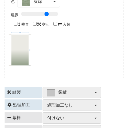
灰緑
色
境界
垂直
交互
入替
縫製
袋縫
処理加工
処理加工なし
幕棒
付けない