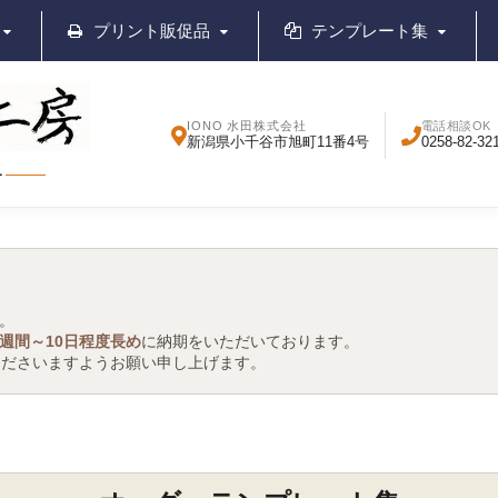
プリント販促品
テンプレート集
IONO 水田株式会社
電話相談OK
新潟県小千谷市旭町11番4号
0258-82-32
ー
。
1週間～10日程度長め
に納期をいただいております。
くださいますようお願い申し上げます。