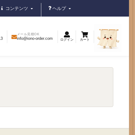
コンテンツ
ヘルプ
メール見積OK
13
info@iono-order.com
ログイン
カート