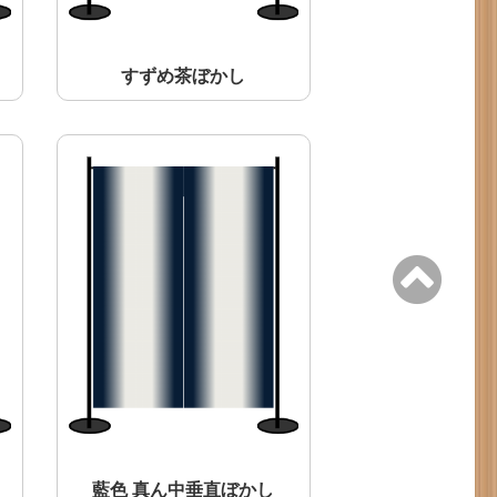
すずめ茶ぼかし
藍色 真ん中垂直ぼかし