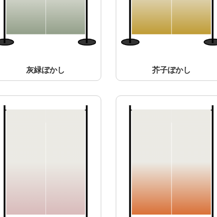
灰緑ぼかし
芥子ぼかし