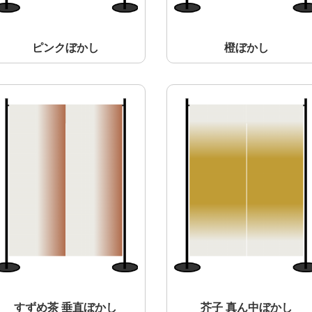
ピンクぼかし
橙ぼかし
すずめ茶 垂直ぼかし
芥子 真ん中ぼかし