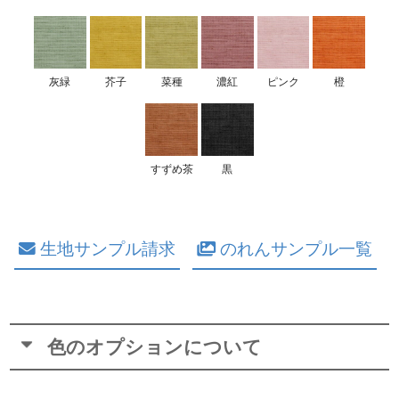
灰緑
芥子
菜種
濃紅
ピンク
橙
すずめ茶
黒
生地サンプル請求
のれんサンプル一覧
色のオプションについて