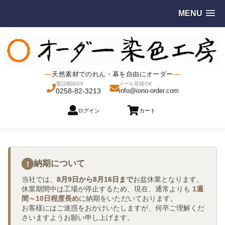
MENU
天然素材でのれん・幕を自由にオーダー
電話相談OK
メール見積OK
0258-82-3213
info@iono-order.com
ログイン
カート
納期について
!
当社では、
8月9日から8月16日まで
お盆休業となります。
休業期間中は工場が停止するため、現在、通常よりも
1週
間～10日程度長め
に納期をいただいております。
お客様にはご迷惑をおかけいたしますが、何卒ご理解くだ
さいますようお願い申し上げます。